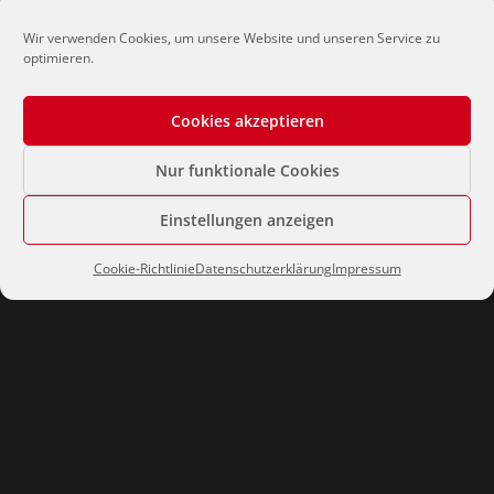
Wir verwenden Cookies, um unsere Website und unseren Service zu
optimieren.
Kontakt
Cookies akzeptieren
Kunz-Schulze Immobilien
Nur funktionale Cookies
Rüppurrer Straße 1A, 76137 Karlsruhe
0721.888.888
Einstellungen anzeigen
immo@kunz-schulze.de
Cookie-Richtlinie
Datenschutzerklärung
Impressum
Impressum
Datenschutzerklärung