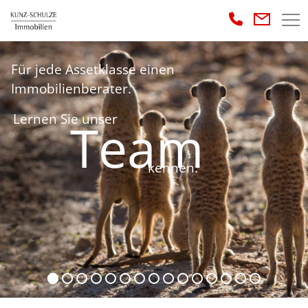
Für jede Assetklasse einen
Immobilienberater.
Lernen Sie unser
Team
kennen.