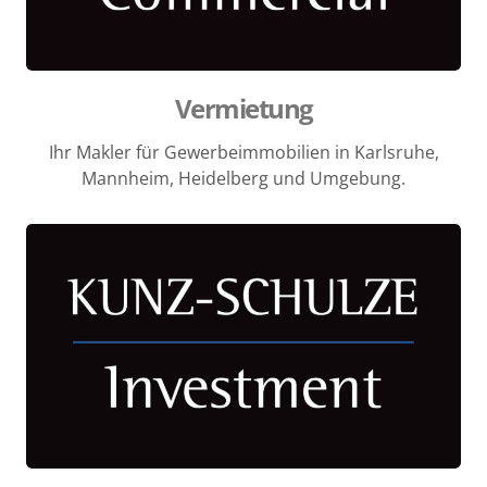
Vermietung
Ihr Makler für Gewerbeimmobilien in Karlsruhe,
Mannheim, Heidelberg und Umgebung.