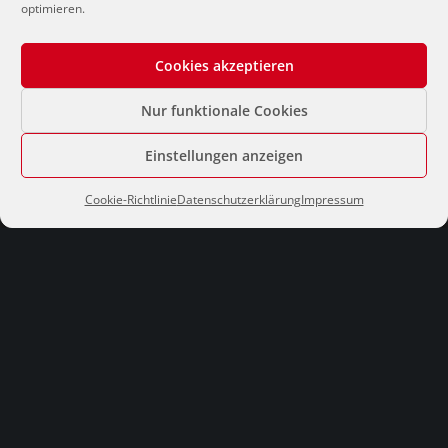
optimieren.
Kunz-Schulze Immobilien
Rüppurrer Straße 1A, 76137 Karlsruhe
Cookies akzeptieren
0721.888.888
Nur funktionale Cookies
immo@kunz-schulze.de
Einstellungen anzeigen
Cookie-Richtlinie
Datenschutzerklärung
Impressum
Impressum
Datenschutzerklärung
Cookie-Richtlinie (EU)