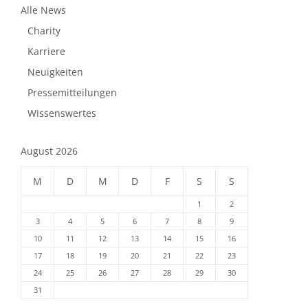
Alle News
Charity
Karriere
Neuigkeiten
Pressemitteilungen
Wissenswertes
August 2026
M
D
M
D
F
S
S
1
2
3
4
5
6
7
8
9
10
11
12
13
14
15
16
17
18
19
20
21
22
23
24
25
26
27
28
29
30
31