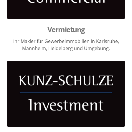
Vermietung
Ihr Makler für Gewerbeimmobilien in Karlsruhe,
Mannheim, Heidelberg und Umgebung.