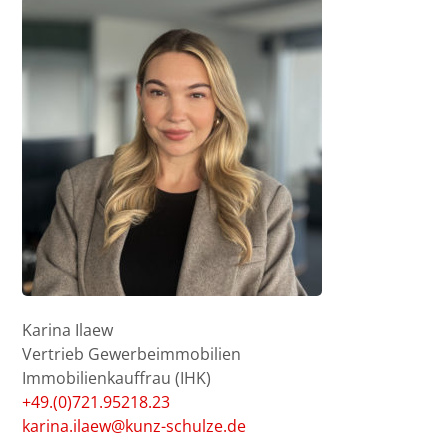
Karina Ilaew
Vertrieb Gewerbeimmobilien
Immobilienkauffrau (IHK)
+49.(0)721.95218.23
karina.ilaew@kunz-schulze.de