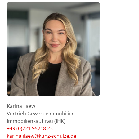
Karina Ilaew
Vertrieb Gewerbeimmobilien
Immobilienkauffrau (IHK)
+49.(0)721.95218.23
karina.ilaew@kunz-schulze.de