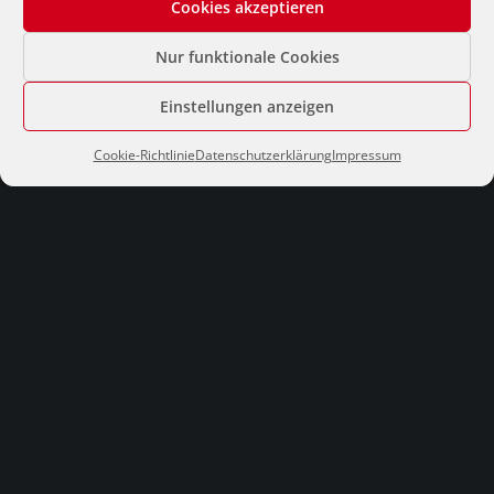
Cookies akzeptieren
Nur funktionale Cookies
Kontakt
Einstellungen anzeigen
Kunz-Schulze Immobilien
Cookie-Richtlinie
Datenschutzerklärung
Impressum
Rüppurrer Straße 1A, 76137 Karlsruhe
0721.888.888
immo@kunz-schulze.de
Impressum
Datenschutzerklärung