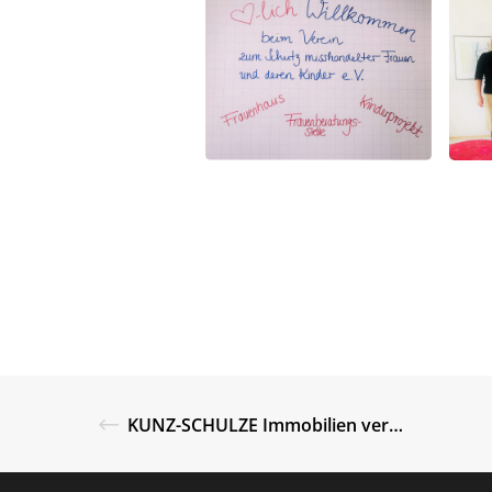
KUNZ-SCHULZE Immobilien vermittelt Bürofläche im L29 an busitec GmbH