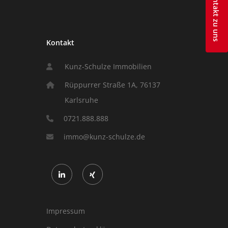
Ihr Kontakt zu uns
Ihr Kontakt zu uns
Kontakt
Kunz-Schulze Immobilien
Rüppurrer Straße 1A, 76137
Karlsruhe
0721.888.888
immo@kunz-schulze.de
Impressum